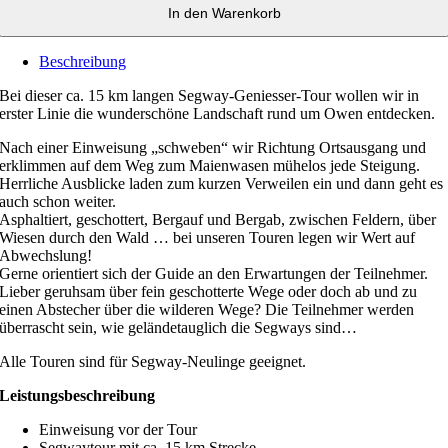
In den Warenkorb
Beschreibung
Bei dieser ca. 15 km langen Segway-Geniesser-Tour wollen wir in
erster Linie die wunderschöne Landschaft rund um Owen entdecken.
Nach einer Einweisung „schweben“ wir Richtung Ortsausgang und
erklimmen auf dem Weg zum Maienwasen mühelos jede Steigung.
Herrliche Ausblicke laden zum kurzen Verweilen ein und dann geht es
auch schon weiter.
Asphaltiert, geschottert, Bergauf und Bergab, zwischen Feldern, über
Wiesen durch den Wald … bei unseren Touren legen wir Wert auf
Abwechslung!
Gerne orientiert sich der Guide an den Erwartungen der Teilnehmer.
Lieber geruhsam über fein geschotterte Wege oder doch ab und zu
einen Abstecher über die wilderen Wege? Die Teilnehmer werden
überrascht sein, wie geländetauglich die Segways sind…
Alle Touren sind für Segway-Neulinge geeignet.
Leistungsbeschreibung
Einweisung vor der Tour
Segwaytour mit ca. 15 km Strecke