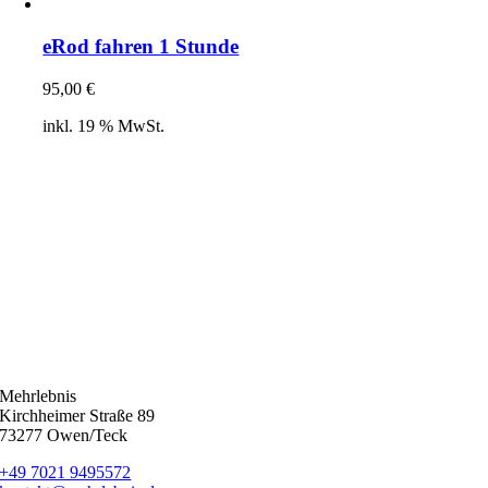
eRod fahren 1 Stunde
95,00
€
inkl. 19 % MwSt.
Mehrlebnis
Kirchheimer Straße 89
73277 Owen/Teck
‭+49 7021 9495572‬